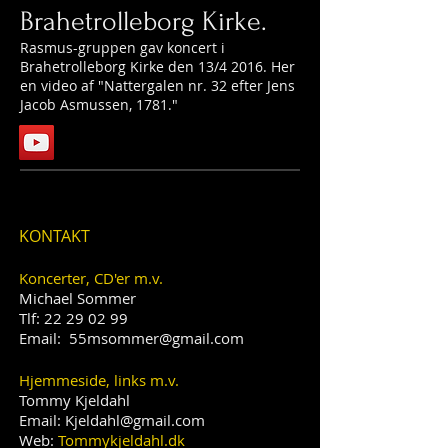
Brahetrolleborg Kirke.
Rasmus-gruppen gav koncert i
Brahetrolleborg Kirke den 13/4 2016. Her
en video af "Nattergalen nr. 32 efter Jens
Jacob Asmussen, 1781."
KONTAKT
Koncerter, CD'er m.v.
Michael Sommer
Tlf:
22 29 02 99
Email:
55msommer@gmail.com
​Hjemmeside, links m.v.
Tommy Kjeldahl
Email:
Kjeldahl@gmail.com
Web:
Tommykjeldahl.dk